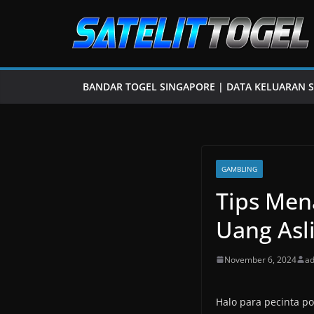
Skip
to
content
BANDAR TOGEL SINGAPORE | DATA KELUARAN SG
GAMBLING
Tips Men
Uang Asl
November 6, 2024
a
Halo para pecinta po