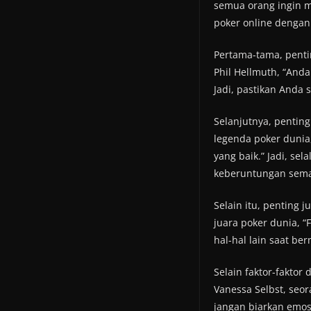
semua orang ingin m
poker online denga
Pertama-tama, penti
Phil Hellmuth, “And
Jadi, pastikan And
Selanjutnya, pentin
legenda poker dunia
yang baik.” Jadi, se
keberuntungan sema
Selain itu, penting 
juara poker dunia, 
hal-hal lain saat be
Selain faktor-faktor
Vanessa Selbst, seo
jangan biarkan emos