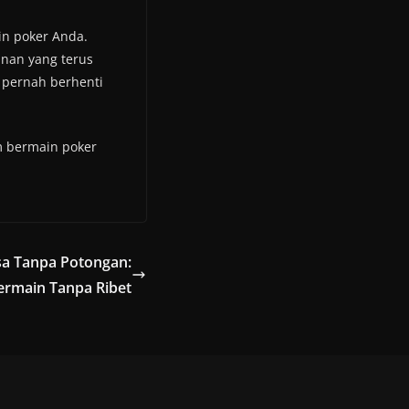
in poker Anda.
inan yang terus
n pernah berhenti
m bermain poker
lsa Tanpa Potongan:
rmain Tanpa Ribet