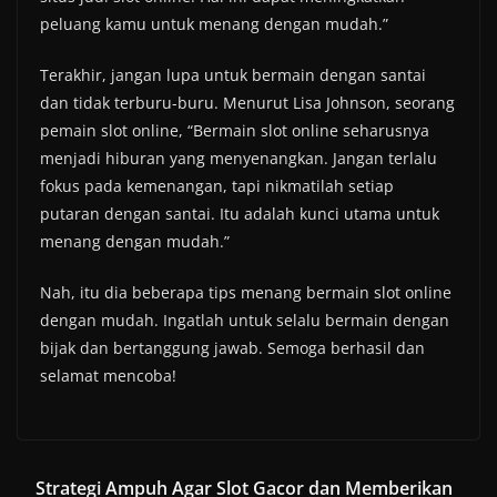
peluang kamu untuk menang dengan mudah.”
Terakhir, jangan lupa untuk bermain dengan santai
dan tidak terburu-buru. Menurut Lisa Johnson, seorang
pemain slot online, “Bermain slot online seharusnya
menjadi hiburan yang menyenangkan. Jangan terlalu
fokus pada kemenangan, tapi nikmatilah setiap
putaran dengan santai. Itu adalah kunci utama untuk
menang dengan mudah.”
Nah, itu dia beberapa tips menang bermain slot online
dengan mudah. Ingatlah untuk selalu bermain dengan
bijak dan bertanggung jawab. Semoga berhasil dan
selamat mencoba!
Strategi Ampuh Agar Slot Gacor dan Memberikan