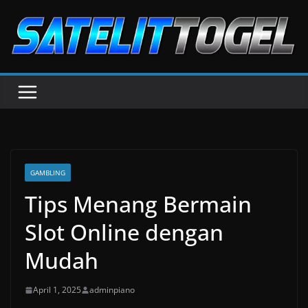
Skip
to
content
GAMBLING
Tips Menang Bermain
Slot Online dengan
Mudah
April 1, 2025
adminpiano