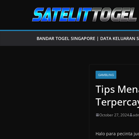
Skip
to
content
BANDAR TOGEL SINGAPORE | DATA KELUARAN SG
GAMBLING
Tips Men
Terperca
October 27, 2024
adm
Halo para pecinta ju