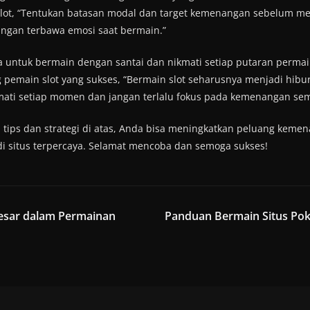
slot, “Tentukan batasan modal dan target kemenangan sebelum m
jangan terbawa emosi saat bermain.”
pa untuk bermain dengan santai dan nikmati setiap putaran perma
g pemain slot yang sukses, “Bermain slot seharusnya menjadi hibu
ati setiap momen dan jangan terlalu fokus pada kemenangan sem
ips dan strategi di atas, Anda bisa meningkatkan peluang keme
 di situs terpercaya. Selamat mencoba dan semoga sukses!
esar dalam Permainan
Panduan Bermain Situs Poke