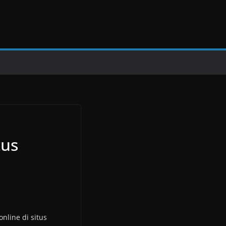
tus
nline di situs