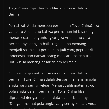
Togel China: Tips dan Trik Menang Besar dalam
Bermain
Pernahkah Anda mencoba permainan Togel China? Jika
ya, tentu Anda tahu bahwa permainan ini bisa sangat
menarik dan menguntungkan jika Anda tahu cara
bermainnya dengan baik. Togel China memang
menjadi salah satu permainan judi yang populer di
Indonesia, dan banyak orang mencari tips dan trik
untuk bisa menang besar dalam bermain.
Salah satu tips untuk bisa menang besar dalam
bermain Togel China adalah dengan memahami pola
angka yang sering keluar. Menurut ahli matematika,
pola angka dalam permainan Togel China bisa
diprediksi dengan melihat data-data sebelumnya.
“Dengan melihat pola angka yang sering keluar, Anda