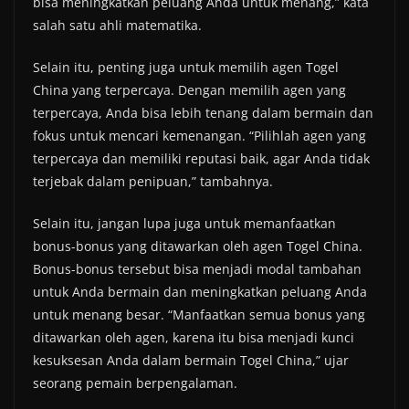
bisa meningkatkan peluang Anda untuk menang,” kata
salah satu ahli matematika.
Selain itu, penting juga untuk memilih agen Togel
China yang terpercaya. Dengan memilih agen yang
terpercaya, Anda bisa lebih tenang dalam bermain dan
fokus untuk mencari kemenangan. “Pilihlah agen yang
terpercaya dan memiliki reputasi baik, agar Anda tidak
terjebak dalam penipuan,” tambahnya.
Selain itu, jangan lupa juga untuk memanfaatkan
bonus-bonus yang ditawarkan oleh agen Togel China.
Bonus-bonus tersebut bisa menjadi modal tambahan
untuk Anda bermain dan meningkatkan peluang Anda
untuk menang besar. “Manfaatkan semua bonus yang
ditawarkan oleh agen, karena itu bisa menjadi kunci
kesuksesan Anda dalam bermain Togel China,” ujar
seorang pemain berpengalaman.