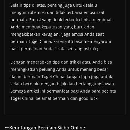
Selain tips di atas, penting juga untuk selalu
mengontrol emosi dan tidak terbawa emosi saat
bermain. Emosi yang tidak terkontrol bisa membuat
Anda membuat keputusan yang buruk dan
mengakibatkan kerugian. “Jaga emosi Anda saat
bermain Togel China, karena itu bisa memengaruhi
hasil permainan Anda,” kata seorang psikolog.
Dengan menerapkan tips dan trik di atas, Anda bisa
meningkatkan peluang Anda untuk menang besar
dalam bermain Togel China. Jangan lupa juga untuk
selalu bermain dengan bijak dan bertanggung jawab.
Semoga artikel ini bermanfaat bagi Anda para pecinta
Togel China. Selamat bermain dan good luck!
Keuntungan Bermain Sicbo Online