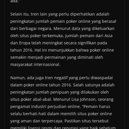
ada.”
Selain itu, tren lain yang perlu diperhatikan adalah
peningkatan jumlah pemain poker online yang berasal
dari berbagai negara. Menurut data yang dikeluarkan
oleh situs poker terkemuka, jumlah pemain dari Asia
dan Eropa telah meningkat secara signifikan pada
tahun 2016. Hal ini menunjukkan bahwa poker online
semakin menjadi permainan yang diminati oleh
masyarakat internasional.
Namun, ada juga tren negatif yang perlu diwaspadai
dalam poker online tahun 2016. Salah satunya adalah
peningkatan jumlah penipuan yang dilakukan oleh
situs poker abal-abal. Menurut Lisa Johnson, seorang
pengamat industri perjudian online, “Pemain harus
selalu berhati-hati dalam memilih situs poker online
yang aman dan terpercaya. Pastikan situs tersebut
memiliki lisensi resmi dan reputasi yang baik sebelum