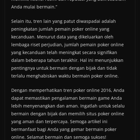
Anda mulai bermain.”
Selain itu, tren lain yang patut diwaspadai adalah
peningkatan jumlah pemain poker online yang
kecanduan. Menurut data yang dikeluarkan oleh
lembaga riset perjudian, jumlah pemain poker online
yang kecanduan telah meningkat secara signifikan
dalam beberapa tahun terakhir. Hal ini menunjukkan
pentingnya untuk bermain dengan bijak dan tidak
terlalu menghabiskan waktu bermain poker online.
Dengan memperhatikan tren poker online 2016, Anda
dapat memastikan pengalaman bermain game Anda
lebih menyenangkan dan aman. Ingatlah untuk selalu
bermain dengan bijak dan memilih situs poker online
yang aman dan terpercaya. Semoga artikel ini
bermanfaat bagi Anda yang gemar bermain poker
online. Selamat bermain dan semoga sukses!