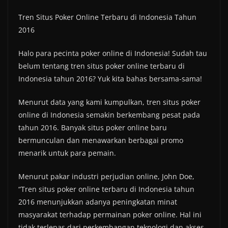
Tren Situs Poker Online Terbaru di Indonesia Tahun
2016
Halo para pecinta poker online di Indonesia! Sudah tau
belum tentang tren situs poker online terbaru di
Indonesia tahun 2016? Yuk kita bahas bersama-sama!
Menurut data yang kami kumpulkan, tren situs poker
online di Indonesia semakin berkembang pesat pada
tahun 2016. Banyak situs poker online baru
bermunculan dan menawarkan berbagai promo
menarik untuk para pemain.
Menurut pakar industri perjudian online, John Doe,
“Tren situs poker online terbaru di Indonesia tahun
2016 menunjukkan adanya peningkatan minat
masyarakat terhadap permainan poker online. Hal ini
tidak terlepas dari perkembangan teknologi dan akses