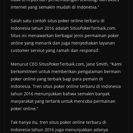
internet yang semakin mudah di Indonesia.”
Salah satu contoh situs poker online terbaru di
Indonesia tahun 2016 adalah SitusPokerTerbaik.com.
Situs ini menawarkan berbagai jenis permainan poker
online yang menarik dan juga menyediakan layanan
customer service yang ramah dan responsif.
Menurut CEO SitusPokerTerbaik.com, Jane Smith, “Kami
berkomitmen untuk memberikan pengalaman bermain
poker online yang terbaik bagi para pemain di
Indonesia. Tren situs poker online terbaru di Indonesia
tahun 2016 menunjukkan bahwa semakin banyak
masyarakat yang tertarik untuk mencoba permainan
poker online.”
Tak hanya itu, tren situs poker online terbaru di
Indonesia tahun 2016 juga menunjukkan adanya