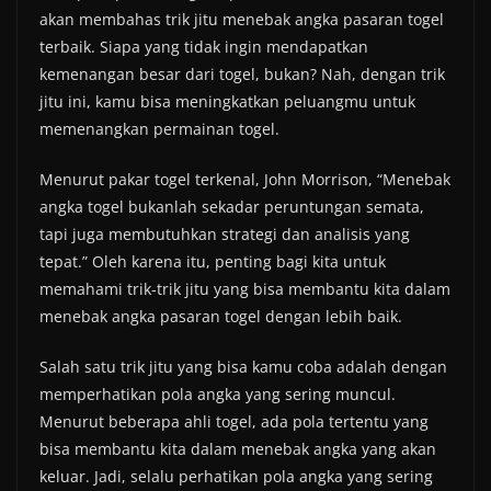
akan membahas trik jitu menebak angka pasaran togel
terbaik. Siapa yang tidak ingin mendapatkan
kemenangan besar dari togel, bukan? Nah, dengan trik
jitu ini, kamu bisa meningkatkan peluangmu untuk
memenangkan permainan togel.
Menurut pakar togel terkenal, John Morrison, “Menebak
angka togel bukanlah sekadar peruntungan semata,
tapi juga membutuhkan strategi dan analisis yang
tepat.” Oleh karena itu, penting bagi kita untuk
memahami trik-trik jitu yang bisa membantu kita dalam
menebak angka pasaran togel dengan lebih baik.
Salah satu trik jitu yang bisa kamu coba adalah dengan
memperhatikan pola angka yang sering muncul.
Menurut beberapa ahli togel, ada pola tertentu yang
bisa membantu kita dalam menebak angka yang akan
keluar. Jadi, selalu perhatikan pola angka yang sering