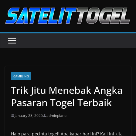
Skip
to
content
GAMBLING
Trik Jitu Menebak Angka
Pasaran Togel Terbaik
January 23, 2025
adminpiano
Halo para pecinta togel! Apa kabar hari ini? Kali ini kita