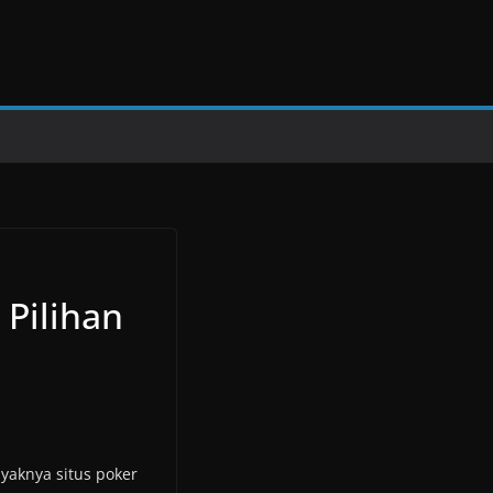
 Pilihan
nyaknya situs poker