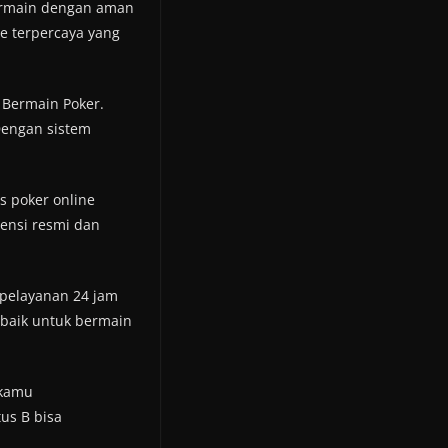
bermain dengan aman
e terpercaya yang
k Bermain Poker.
 Dengan sistem
s poker online
sensi resmi dan
 pelayanan 24 jam
rbaik untuk bermain
 kamu
us B bisa