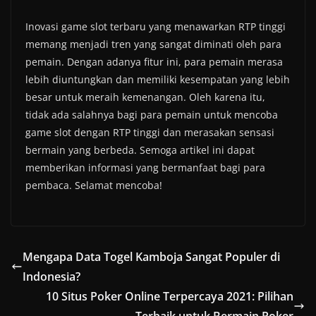
Inovasi game slot terbaru yang menawarkan RTP tinggi
memang menjadi tren yang sangat diminati oleh para
pemain. Dengan adanya fitur ini, para pemain merasa
lebih diuntungkan dan memiliki kesempatan yang lebih
besar untuk meraih kemenangan. Oleh karena itu,
tidak ada salahnya bagi para pemain untuk mencoba
game slot dengan RTP tinggi dan merasakan sensasi
bermain yang berbeda. Semoga artikel ini dapat
memberikan informasi yang bermanfaat bagi para
pembaca. Selamat mencoba!
Mengapa Data Togel Kamboja Sangat Populer di
Indonesia?
10 Situs Poker Online Terpercaya 2021: Pilihan