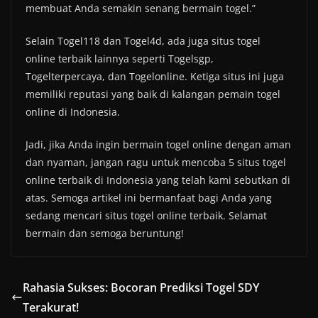
membuat Anda semakin senang bermain togel.”
Selain Togel118 dan Togel4d, ada juga situs togel
online terbaik lainnya seperti Togelsgp,
Togelterpercaya, dan Togelonline. Ketiga situs ini juga
memiliki reputasi yang baik di kalangan pemain togel
online di Indonesia.
Jadi, jika Anda ingin bermain togel online dengan aman
dan nyaman, jangan ragu untuk mencoba 5 situs togel
online terbaik di Indonesia yang telah kami sebutkan di
atas. Semoga artikel ini bermanfaat bagi Anda yang
sedang mencari situs togel online terbaik. Selamat
bermain dan semoga beruntung!
Rahasia Sukses: Bocoran Prediksi Togel SDY
Terakurat!