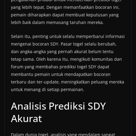
yang lebih tepat. Dengan memanfaatkan bocoran ini,
pemain diharapkan dapat membuat keputusan yang
lebih baik dalam memasang taruhan mereka.
Selain itu, penting untuk selalu memperbarui informasi
mengenai bocoran SDY. Pasar togel selalu berubah,
dan angka-angka yang pernah akurat belum tentu
tetap sama. Oleh karena itu, mengikuti komunitas dan
forum yang membahas prediksi togel SDY dapat
membantu pemain untuk mendapatkan bocoran
terbaru dan ter-update, meningkatkan peluang mereka
untuk menang di setiap permainan.
Analisis Prediksi SDY
Akurat
Dalam dunia togel, analisis yang mendalam sangat