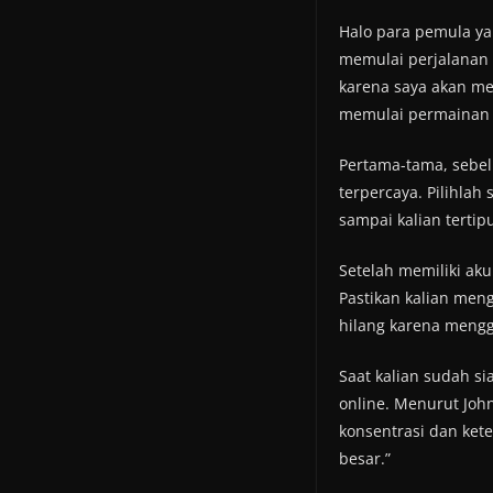
Halo para pemula yan
memulai perjalanan p
karena saya akan me
memulai permainan k
Pertama-tama, sebelu
terpercaya. Pilihlah
sampai kalian tertip
Setelah memiliki aku
Pastikan kalian me
hilang karena meng
Saat kalian sudah s
online. Menurut Joh
konsentrasi dan ket
besar.”