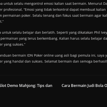
upa untuk selalu mengontrol emosi kalian saat bermain. Menurut D
r profesional, “Emosi yang tidak terkontrol dapat membuat kalia
am permainan poker. Selalu tenang dan fokus saat bermain agar k
t.”
a untuk selalu belajar dan berlatih. Seperti yang dikatakan Phil Iv
 permainan yang terus berkembang. Kalian harus selalu belajar da
r yang sukses.”
duan bermain IDN Poker online uang asli bagi pemula ini, saya ya
r yang handal dan sukses. Selamat bermain dan semoga berhasil
lot Demo Mahjong: Tips dan
Cara Bermain Judi Bola On