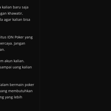
 kalian baru saja
ngan khawatir,
a agar kalian bisa
itus IDN Poker yang
percaya. Jangan
an.
am akun kalian.
sampai uang kalian
 dalam bermain poker
gi yang membutuhkan
ng yang lebih