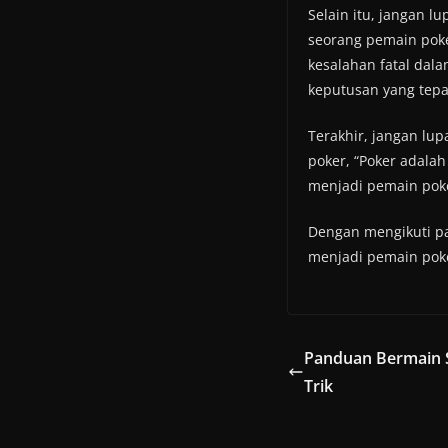
Selain itu, jangan l
seorang pemain poke
kesalahan fatal dal
keputusan yang tepa
Terakhir, jangan lup
poker, “Poker adalah
menjadi pemain poke
Dengan mengikuti pan
menjadi pemain poke
Panduan Bermain S
Trik