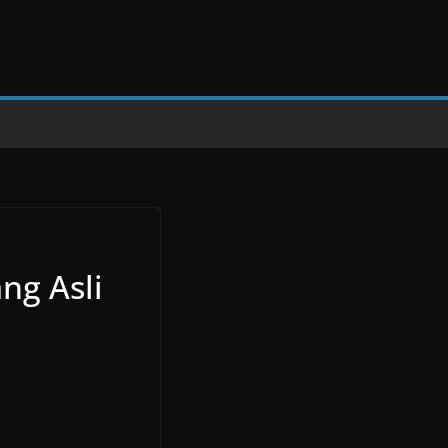
ng Asli