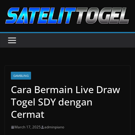
Skip
to
content
GAMBLING
Cara Bermain Live Draw
Togel SDY dengan
Cermat
March 17, 2025
adminpiano