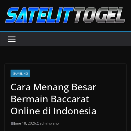
Skip
to
content
GAMBLING
Cara Menang Besar
Bermain Baccarat
Online di Indonesia
June 18, 2026
adminpiano