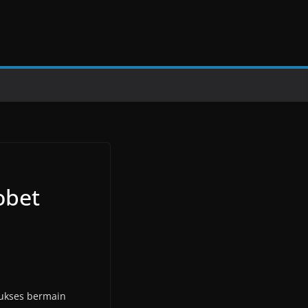
obet
 sukses bermain