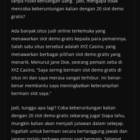
tanpa risiko kehilangan uang.” Jadi, mengapa tidak
mencoba keberuntungan kalian dengan 20 slot demo
gratis?
Ada banyak situs judi online terkemuka yang
menawarkan slot demo gratis kepada para pemainnya.
Salah satu situs tersebut adalah XYZ Casino, yang
menawarkan berbagai pilihan slot demo gratis yang
menarik. Menurut Jane Doe, seorang pemain setia di
XYZ Casino, “Saya sering bermain slot demo gratis di
situs ini dan saya merasa sangat terhibur. Ini benar-
benar membantu saya meningkatkan keterampilan
bermain slot saya.”
Jadi, tunggu apa lagi? Coba keberuntungan kalian
dengan 20 slot demo gratis sekarang juga! Siapa tahu,
mungkin kalian akan menjadi jutawan dalam sekejap.
Ingatlah untuk bermain secara bertanggung jawab dan
jangan terlalu terbawa emosi saat bermain. Selamat