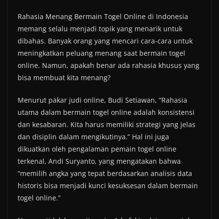
Rahasia Menang Bermain Togel Online di Indonesia
memang selalu menjadi topik yang menarik untuk
dibahas. Banyak orang yang mencari cara-cara untuk
meningkatkan peluang menang saat bermain togel
online. Namun, apakah benar ada rahasia khusus yang
bisa membuat kita menang?
Menurut pakar judi online, Budi Setiawan, “Rahasia
utama dalam bermain togel online adalah konsistensi
dan kesabaran. Kita harus memiliki strategi yang jelas
dan disiplin dalam mengikutinya.” Hal ini juga
dikuatkan oleh pengalaman pemain togel online
terkenal, Andi Suryanto, yang mengatakan bahwa
“memilih angka yang tepat berdasarkan analisis data
historis bisa menjadi kunci kesuksesan dalam bermain
togel online.”