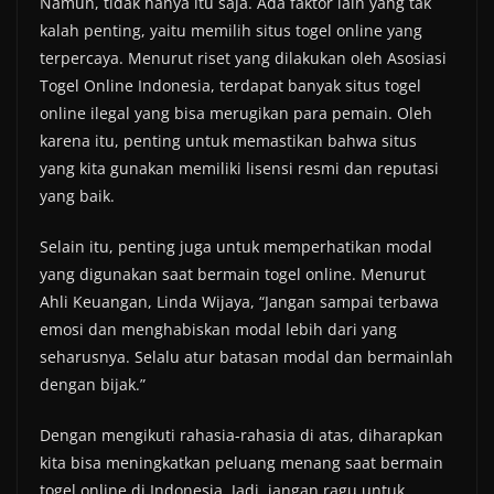
Namun, tidak hanya itu saja. Ada faktor lain yang tak
kalah penting, yaitu memilih situs togel online yang
terpercaya. Menurut riset yang dilakukan oleh Asosiasi
Togel Online Indonesia, terdapat banyak situs togel
online ilegal yang bisa merugikan para pemain. Oleh
karena itu, penting untuk memastikan bahwa situs
yang kita gunakan memiliki lisensi resmi dan reputasi
yang baik.
Selain itu, penting juga untuk memperhatikan modal
yang digunakan saat bermain togel online. Menurut
Ahli Keuangan, Linda Wijaya, “Jangan sampai terbawa
emosi dan menghabiskan modal lebih dari yang
seharusnya. Selalu atur batasan modal dan bermainlah
dengan bijak.”
Dengan mengikuti rahasia-rahasia di atas, diharapkan
kita bisa meningkatkan peluang menang saat bermain
togel online di Indonesia. Jadi, jangan ragu untuk