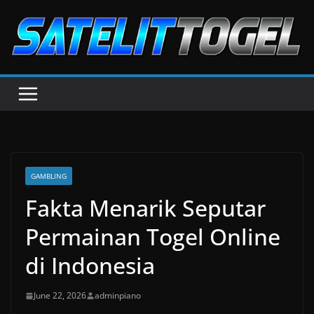
Skip
to
content
GAMBLING
Fakta Menarik Seputar
Permainan Togel Online
di Indonesia
June 22, 2026
adminpiano