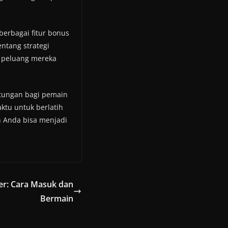
erbagai fitur bonus
ntang strategi
 peluang mereka
ntungan bagi pemain
tu untuk berlatih
 Anda bisa menjadi
er: Cara Masuk dan
Bermain