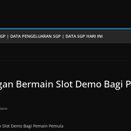
P | DATA PENGELUARAN SGP | DATA SGP HARI INI
an Bermain Slot Demo Bagi 
iano
 Slot Demo Bagi Pemain Pemula