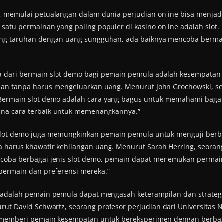
, memulai petualangan dalam dunia perjudian online bisa menja
satu permainan yang paling populer di kasino online adalah slot
g taruhan dengan uang sungguhan, ada baiknya mencoba bermai
dari bermain slot demo bagi pemain pemula adalah kesempatan 
nan tanpa harus mengeluarkan uang. Menurut John Grochowski, s
“Bermain slot demo adalah cara yang bagus untuk memahami baga
ana cara terbaik untuk memenangkannya.”
 slot demo juga memungkinkan pemain pemula untuk menguji berba
a harus khawatir kehilangan uang. Menurut Sarah Herring, seorang
ncoba berbagai jenis slot demo, pemain dapat menemukan permai
bermain dan preferensi mereka.”
 adalah pemain pemula dapat mengasah keterampilan dan strate
ut David Schwartz, seorang profesor perjudian dari Universitas N
 memberi pemain kesempatan untuk bereksperimen dengan berbaga