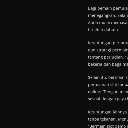
Bagi pemain pemula
menegangkan. Salah 
Anda mulai memasan
terlebih dahulu.
Keuntungan pertama 
dan strategi permai
tentang perjudian, 
bekerja dan bagaim
Selain itu, bermain
permainan slot tanp
online, “Dengan me
sesuai dengan gaya 
Keuntungan lainnya
tanpa tekanan. Menur
“Bermain slot demo