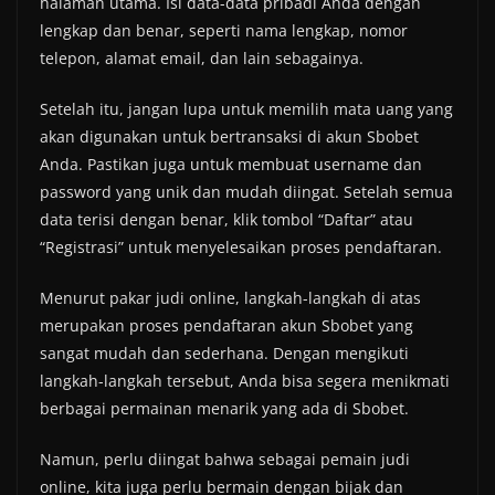
halaman utama. Isi data-data pribadi Anda dengan
lengkap dan benar, seperti nama lengkap, nomor
telepon, alamat email, dan lain sebagainya.
Setelah itu, jangan lupa untuk memilih mata uang yang
akan digunakan untuk bertransaksi di akun Sbobet
Anda. Pastikan juga untuk membuat username dan
password yang unik dan mudah diingat. Setelah semua
data terisi dengan benar, klik tombol “Daftar” atau
“Registrasi” untuk menyelesaikan proses pendaftaran.
Menurut pakar judi online, langkah-langkah di atas
merupakan proses pendaftaran akun Sbobet yang
sangat mudah dan sederhana. Dengan mengikuti
langkah-langkah tersebut, Anda bisa segera menikmati
berbagai permainan menarik yang ada di Sbobet.
Namun, perlu diingat bahwa sebagai pemain judi
online, kita juga perlu bermain dengan bijak dan