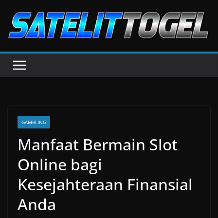
Skip
to
content
GAMBLING
Manfaat Bermain Slot
Online bagi
Kesejahteraan Finansial
Anda