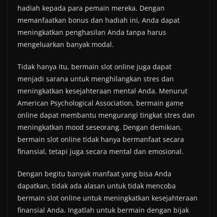
hadiah kepada para pemain mereka. Dengan
memanfaatkan bonus dan hadiah ini, Anda dapat
meningkatkan penghasilan Anda tanpa harus
mengeluarkan banyak modal.
Tidak hanya itu, bermain slot online juga dapat
menjadi sarana untuk menghilangkan stres dan
meningkatkan kesejahteraan mental Anda. Menurut
American Psychological Association, bermain game
online dapat membantu mengurangi tingkat stres dan
meningkatkan mood seseorang. Dengan demikian,
bermain slot online tidak hanya bermanfaat secara
finansial, tetapi juga secara mental dan emosional.
Dengan begitu banyak manfaat yang bisa Anda
dapatkan, tidak ada alasan untuk tidak mencoba
bermain slot online untuk meningkatkan kesejahteraan
finansial Anda. Ingatlah untuk bermain dengan bijak