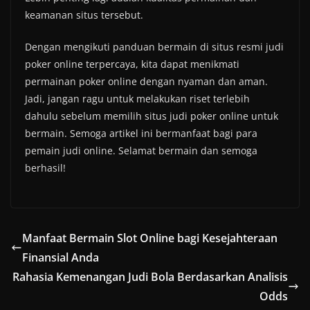
keamanan situs tersebut.
Dengan mengikuti panduan bermain di situs resmi judi
poker online terpercaya, kita dapat menikmati
permainan poker online dengan nyaman dan aman.
Jadi, jangan ragu untuk melakukan riset terlebih
dahulu sebelum memilih situs judi poker online untuk
bermain. Semoga artikel ini bermanfaat bagi para
pemain judi online. Selamat bermain dan semoga
berhasil!
Manfaat Bermain Slot Online bagi Kesejahteraan
Finansial Anda
Rahasia Kemenangan Judi Bola Berdasarkan Analisis
Odds