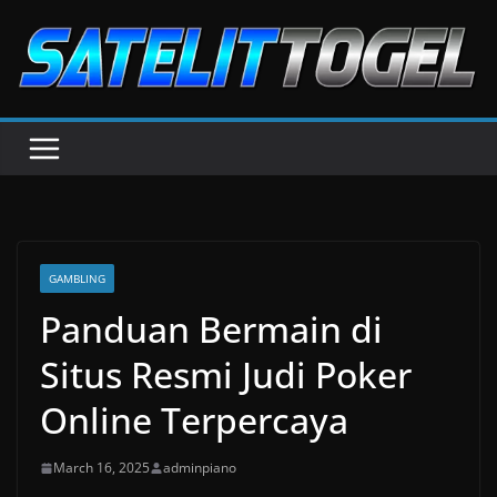
Skip
to
content
GAMBLING
Panduan Bermain di
Situs Resmi Judi Poker
Online Terpercaya
March 16, 2025
adminpiano