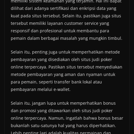
memiliki sistem keamanan yang terjamin. Hal ini dapat
dilihat dari adanya sertifikasi dan enkripsi data yang
kuat pada situs tersebut. Selain itu, pastikan juga situs
tersebut memiliki layanan customer service yang
responsif dan profesional untuk membantu para
pemain dalam berbagai masalah yang mungkin timbul.
Selain itu, penting juga untuk memperhatikan metode
pembayaran yang disediakan oleh situs judi poker
online terpercaya. Pastikan situs tersebut menyediakan
metode pembayaran yang aman dan nyaman untuk
para pemain, seperti transfer bank lokal atau
pembayaran melalui e-wallet.
Selain itu, jangan lupa untuk memperhatikan bonus
dan promosi yang ditawarkan oleh situs judi poker
online terpercaya. Namun, ingatlah bahwa bonus besar
bukanlah satu-satunya hal yang harus diperhatikan.
Lebih penting lagi adalah kualitas permainan dan