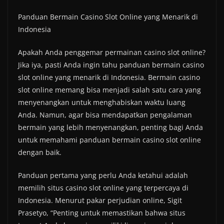
Panduan Bermain Casino Slot Online yang Menarik di
Indonesia
Apakah Anda penggemar permainan casino slot online?
Jika iya, pasti Anda ingin tahu panduan bermain casino
slot online yang menarik di Indonesia. Bermain casino
slot online memang bisa menjadi salah satu cara yang
menyenangkan untuk menghabiskan waktu luang
Anda. Namun, agar bisa mendapatkan pengalaman
bermain yang lebih menyenangkan, penting bagi Anda
untuk memahami panduan bermain casino slot online
dengan baik.
Panduan pertama yang perlu Anda ketahui adalah
memilih situs casino slot online yang terpercaya di
Indonesia. Menurut pakar perjudian online, Sigit
Prasetyo, “Penting untuk memastikan bahwa situs