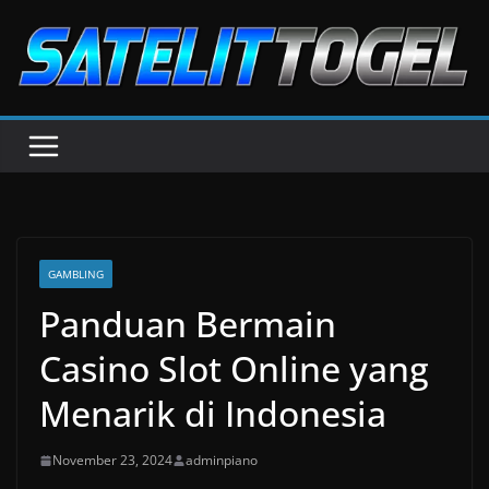
Skip
to
content
GAMBLING
Panduan Bermain
Casino Slot Online yang
Menarik di Indonesia
November 23, 2024
adminpiano