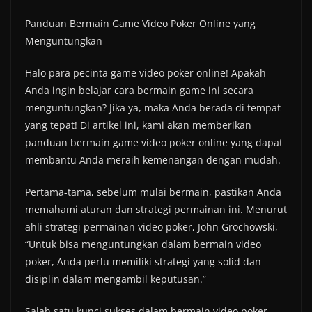
Panduan Bermain Game Video Poker Online yang
Menguntungkan
Halo para pecinta game video poker online! Apakah
Anda ingin belajar cara bermain game ini secara
menguntungkan? Jika ya, maka Anda berada di tempat
yang tepat! Di artikel ini, kami akan memberikan
panduan bermain game video poker online yang dapat
membantu Anda meraih kemenangan dengan mudah.
Pertama-tama, sebelum mulai bermain, pastikan Anda
memahami aturan dan strategi permainan ini. Menurut
ahli strategi permainan video poker, John Grochowski,
“Untuk bisa menguntungkan dalam bermain video
poker, Anda perlu memiliki strategi yang solid dan
disiplin dalam mengambil keputusan.”
Salah satu kunci sukses dalam bermain video poker