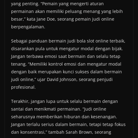
yang penting. “Pemain yang mengerti aturan
permainan akan memiliki peluang menang yang lebih
besar,” kata Jane Doe, seorang pemain judi online
berpengalaman.
Sebagai panduan bermain judi bola slot online terbaik,
disarankan pula untuk mengatur modal dengan bijak.
Jangan terbawa emosi saat bermain dan selalu tetap
tenang. “Memiliki kontrol emosi dan mengatur modal
dengan baik merupakan kunci sukses dalam bermain
judi online,” ujar David Johnson, seorang penjudi
profesional.
Terakhir, jangan lupa untuk selalu bermain dengan
santai dan menikmati permainan. “Judi online
seharusnya memberikan hiburan dan kesenangan.
Jangan terlalu serius dalam bermain, tetapi tetap fokus
dan konsentrasi,” tambah Sarah Brown, seorang