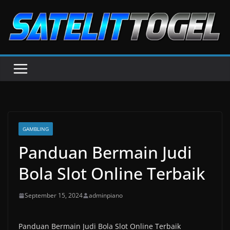
Skip
to
content
GAMBLING
Panduan Bermain Judi
Bola Slot Online Terbaik
September 15, 2024
adminpiano
Panduan Bermain Judi Bola Slot Online Terbaik