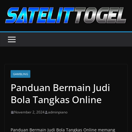
Skip
to
content
GAMBLING
Panduan Bermain Judi
Bola Tangkas Online
November 2, 2024
adminpiano
Panduan Bermain Judi Bola Tangkas Online memang