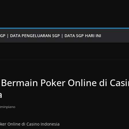
P | DATA PENGELUARAN SGP | DATA SGP HARI INI
Bermain Poker Online di Cas
a
dminpiano
er Online di Casino Indonesia