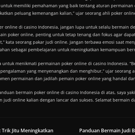
 untuk memiliki pemahaman yang baik tentang aturan permainan d
katkan peluang kemenangan kalian,” ujar seorang ahli poker onlin
r online di casino Indonesia, jangan lupa untuk selalu bermain d
main poker online, penting untuk tetap tenang dan fokus agar dap
,” kata seorang pakar judi online. Jangan terbawa emosi saat men
alahan sebagai pembelajaran untuk meningkatkan kemampuan berm
a untuk menikmati permainan poker online di casino Indonesia. “B
pengalaman yang menyenangkan dan menghibur,” ujar seorang ahl
omen permainan dan jadilah pemain poker online yang handal dan
duan bermain poker online di casino Indonesia di atas, saya yaki
 judi online kalian dengan lancar dan sukses. Selamat bermain d
: Trik Jitu Meningkatkan
Panduan Bermain Judi B