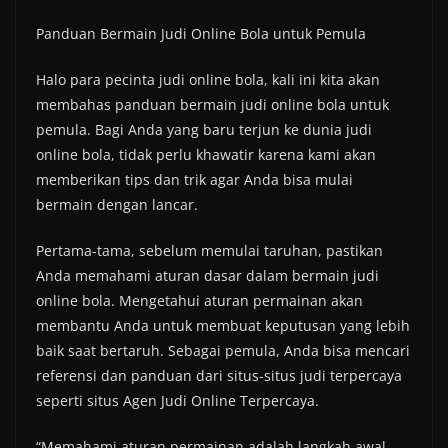
Panduan Bermain Judi Online Bola untuk Pemula
Halo para pecinta judi online bola, kali ini kita akan
membahas panduan bermain judi online bola untuk
pemula. Bagi Anda yang baru terjun ke dunia judi
online bola, tidak perlu khawatir karena kami akan
memberikan tips dan trik agar Anda bisa mulai
bermain dengan lancar.
Pertama-tama, sebelum memulai taruhan, pastikan
Anda memahami aturan dasar dalam bermain judi
online bola. Mengetahui aturan permainan akan
membantu Anda untuk membuat keputusan yang lebih
baik saat bertaruh. Sebagai pemula, Anda bisa mencari
referensi dan panduan dari situs-situs judi terpercaya
seperti situs Agen Judi Online Terpercaya.
“Memahami aturan permainan adalah langkah awal