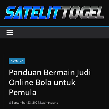
Skip
to
content
GAMBLING
Panduan Bermain Judi
Online Bola untuk
Pemula
September 23, 2024
adminpiano