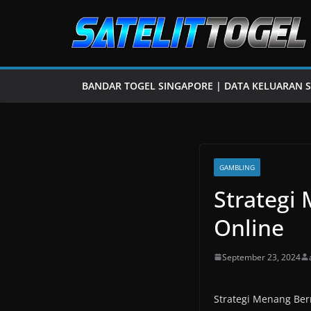
Skip
to
content
BANDAR TOGEL SINGAPORE | DATA KELUARAN SG
GAMBLING
Strategi
Online
September 23, 2024
Strategi Menang Ber