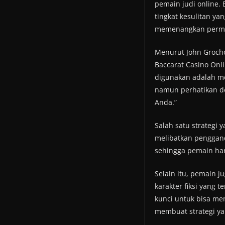
pemain judi online.
tingkat kesulitan ya
memenangkan perma
Menurut John Grocho
Baccarat Casino Onli
digunakan adalah me
namun perhatikan d
Anda.”
Salah satu strategi 
melibatkan pengganda
sehingga pemain ha
Selain itu, pemain 
karakter fiksi yang
kunci untuk bisa m
membuat strategi ya