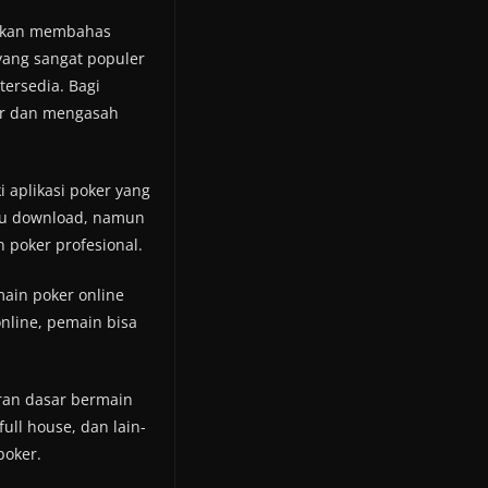
a akan membahas
yang sangat populer
tersedia. Bagi
ar dan mengasah
 aplikasi poker yang
amu download, namun
 poker profesional.
ain poker online
nline, pemain bisa
uran dasar bermain
ull house, dan lain-
poker.