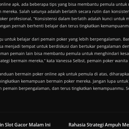
online apk, ada beberapa tips yang bisa membantu pemula untuk
ereka. Salah satunya adalah berlatih secara rutin dan konsiste
ker profesional, “Konsistensi dalam berlatih adalah kunci untuk
Jangan pernah berhenti belajar dan terus tingkatkan kemampuanm
agu untuk belajar dari pemain poker yang lebih berpengalaman. Ba
isa menjadi tempat untuk berdiskusi dan bertukar pengalaman de
alaman pemain lain bisa membantu pemula untuk menghindari kes
ategi bermain mereka,” kata Vanessa Selbst, pemain poker wanita 
nduan bermain poker online apk untuk pemula di atas, diharapka
ningkatkan kemampuan bermain poker mereka. Jangan lupa untuk s
an pemain berpengalaman, dan terus tingkatkan kemampuanmu. S
ain Slot Gacor Malam Ini
Rahasia Strategi Ampuh M