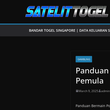
Skip
to
content
BANDAR TOGEL SINGAPORE | DATA KELUARAN SG
GAMBLING
Panduan 
Pemula
March 9, 2025
admin
Panduan Bermain Po