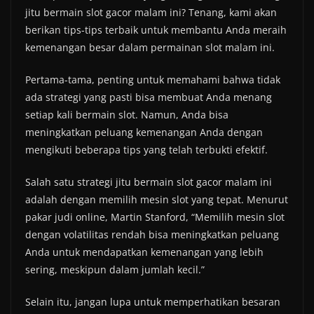
jitu bermain slot gacor malam ini? Tenang, kami akan
berikan tips-tips terbaik untuk membantu Anda meraih
kemenangan besar dalam permainan slot malam ini.
Pertama-tama, penting untuk memahami bahwa tidak
ada strategi yang pasti bisa membuat Anda menang
setiap kali bermain slot. Namun, Anda bisa
meningkatkan peluang kemenangan Anda dengan
mengikuti beberapa tips yang telah terbukti efektif.
Salah satu strategi jitu bermain slot gacor malam ini
adalah dengan memilih mesin slot yang tepat. Menurut
pakar judi online, Martin Stanford, “Memilih mesin slot
dengan volatilitas rendah bisa meningkatkan peluang
Anda untuk mendapatkan kemenangan yang lebih
sering, meskipun dalam jumlah kecil.”
Selain itu, jangan lupa untuk memperhatikan besaran