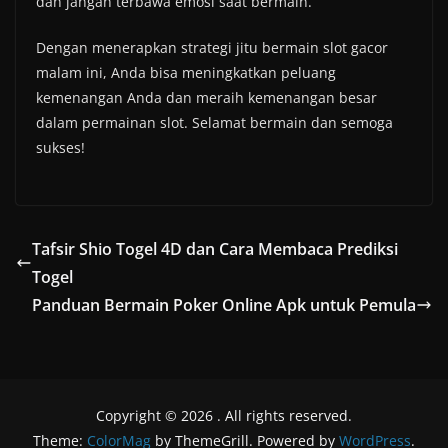
dan jangan terbawa emosi saat bermain.
Dengan menerapkan strategi jitu bermain slot gacor
malam ini, Anda bisa meningkatkan peluang
kemenangan Anda dan meraih kemenangan besar
dalam permainan slot. Selamat bermain dan semoga
sukses!
Tafsir Shio Togel 4D dan Cara Membaca Prediksi
Togel
Panduan Bermain Poker Online Apk untuk Pemula
Copyright © 2026
. All rights reserved.
Theme:
ColorMag
by ThemeGrill. Powered by
WordPress
.