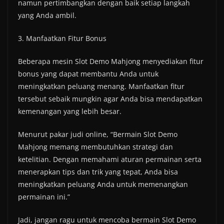
namun pertimbangkan dengan baik setiap langkah
yang Anda ambil.
3. Manfaatkan Fitur Bonus
Beberapa mesin Slot Demo Mahjong menyediakan fitur
bonus yang dapat membantu Anda untuk
meningkatkan peluang menang. Manfaatkan fitur
tersebut sebaik mungkin agar Anda bisa mendapatkan
kemenangan yang lebih besar.
Menurut pakar judi online, “Bermain Slot Demo
Mahjong memang membutuhkan strategi dan
ketelitian. Dengan memahami aturan permainan serta
menerapkan tips dan trik yang tepat, Anda bisa
meningkatkan peluang Anda untuk memenangkan
permainan ini.”
Jadi, jangan ragu untuk mencoba bermain Slot Demo