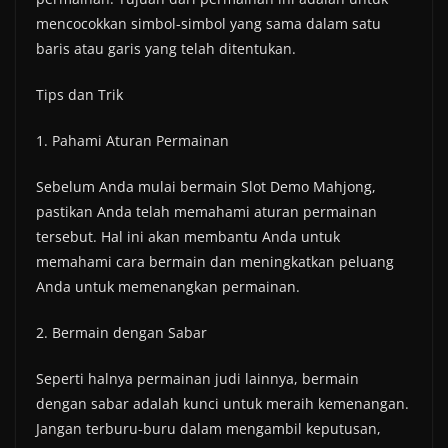
mencocokkan simbol-simbol yang sama dalam satu
baris atau garis yang telah ditentukan.
Tips dan Trik
1. Pahami Aturan Permainan
Sebelum Anda mulai bermain Slot Demo Mahjong,
pastikan Anda telah memahami aturan permainan
tersebut. Hal ini akan membantu Anda untuk
memahami cara bermain dan meningkatkan peluang
Anda untuk memenangkan permainan.
2. Bermain dengan Sabar
Seperti halnya permainan judi lainnya, bermain
dengan sabar adalah kunci untuk meraih kemenangan.
Jangan terburu-buru dalam mengambil keputusan,