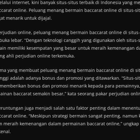
lui internet, kini banyak situs-situs terbaik di Indonesia yang 
rat online. Peluang menang bermain baccarat online di situs-situ
at menarik untuk dijajal.
rjudian online, peluang menang bermain baccarat online di situs-s
buka lebar. “Dengan teknologi canggih yang digunakan oleh situs-si
main memiliki kesempatan yang besar untuk meraih kemenangan 
ang ahli perjudian online terkemuka.
tama yang membuat peluang menang bermain baccarat online di situ
nggi adalah adanya bonus dan promosi yang ditawarkan. “Situs-sit
i memberikan bonus dan promosi menarik kepada para pemainnya
nan baccarat semakin besar,” kata seorang pakar perjudian onli
beruntungan juga menjadi salah satu faktor penting dalam menent
arat online. “Meskipun strategi bermain sangat penting, namun
m meraih kemenangan dalam permainan baccarat online,” ungkap
kenal.