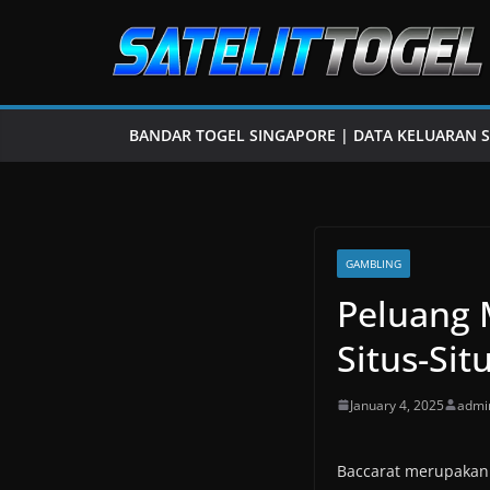
Skip
to
content
BANDAR TOGEL SINGAPORE | DATA KELUARAN SG
GAMBLING
Peluang 
Situs-Sit
January 4, 2025
admi
Baccarat merupakan 