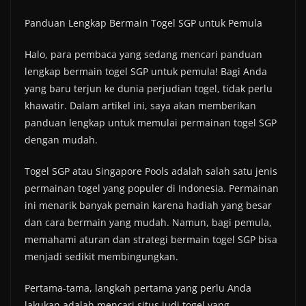
Panduan Lengkap Bermain Togel SGP untuk Pemula
Halo, para pembaca yang sedang mencari panduan
lengkap bermain togel SGP untuk pemula! Bagi Anda
yang baru terjun ke dunia perjudian togel, tidak perlu
khawatir. Dalam artikel ini, saya akan memberikan
panduan lengkap untuk memulai permainan togel SGP
dengan mudah.
Togel SGP atau Singapore Pools adalah salah satu jenis
permainan togel yang populer di Indonesia. Permainan
ini menarik banyak pemain karena hadiah yang besar
dan cara bermain yang mudah. Namun, bagi pemula,
memahami aturan dan strategi bermain togel SGP bisa
menjadi sedikit membingungkan.
Pertama-tama, langkah pertama yang perlu Anda
lakukan adalah mencari situs judi togel yang