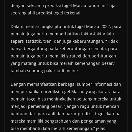
dengan seksama prediksi togel Macau tahun ini,” ujar
seorang ahli prediksi togel terkenal.
Dalam mencari angka jitu untuk togel Macau 2022, para
pemain juga perlu memperhatikan faktor-faktor lain
seperti statistik, tren, dan juga keberuntungan. “Tidak
hanya bergantung pada keberuntungan semata, para
pemain juga perlu memiliki strategi dan perhitungan
yang matang untuk bisa meraih kemenangan besar,”
tambah seorang pakar judi online.
Dengan memanfaatkan berbagai sumber informasi dan
memperhatikan prediksi togel Macau yang akurat, para
pemain togel bisa meningkatkan peluang mereka untuk
menjadi pemenang besar. “Jangan ragu untuk mencari
bantuan dari para ahli dan pakar prediksi togel, karena
mereka memiliki pengetahuan dan pengalaman yang
bisa membantu kita meraih kemenangan,” jelas