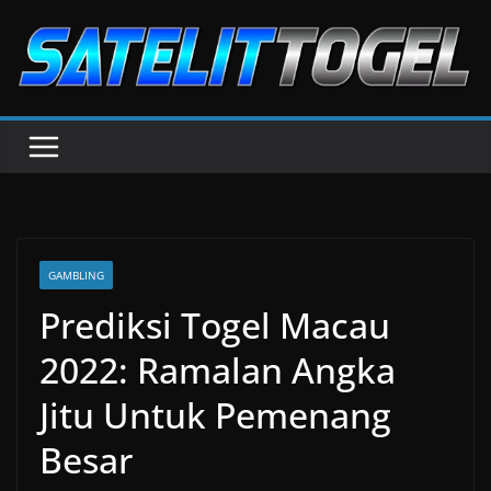
Skip
to
content
GAMBLING
Prediksi Togel Macau
2022: Ramalan Angka
Jitu Untuk Pemenang
Besar