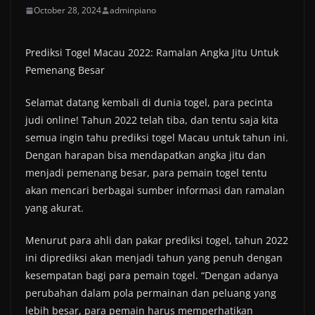
October 28, 2024
adminpiano
Prediksi Togel Macau 2022: Ramalan Angka Jitu Untuk
Pemenang Besar
Selamat datang kembali di dunia togel, para pecinta
judi online! Tahun 2022 telah tiba, dan tentu saja kita
semua ingin tahu prediksi togel Macau untuk tahun ini.
Dengan harapan bisa mendapatkan angka jitu dan
menjadi pemenang besar, para pemain togel tentu
akan mencari berbagai sumber informasi dan ramalan
yang akurat.
Menurut para ahli dan pakar prediksi togel, tahun 2022
ini diprediksi akan menjadi tahun yang penuh dengan
kesempatan bagi para pemain togel. “Dengan adanya
perubahan dalam pola permainan dan peluang yang
lebih besar, para pemain harus memperhatikan