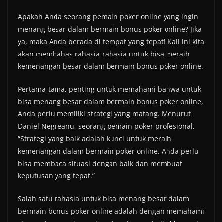
Apakah Anda seorang pemain poker online yang ingin
menang besar dalam bermain bonus poker online? Jika
ya, maka Anda berada di tempat yang tepat! Kali ini kita
akan membahas rahasia-rahasia untuk bisa meraih
kemenangan besar dalam bermain bonus poker online.
Pertama-tama, penting untuk memahami bahwa untuk
bisa menang besar dalam bermain bonus poker online,
Anda perlu memiliki strategi yang matang. Menurut
Daniel Negreanu, seorang pemain poker profesional,
“Strategi yang baik adalah kunci untuk meraih
kemenangan dalam bermain poker online. Anda perlu
bisa membaca situasi dengan baik dan membuat
keputusan yang tepat.”
Salah satu rahasia untuk bisa menang besar dalam
bermain bonus poker online adalah dengan memahami