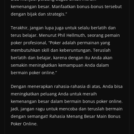
kemenangan besar. Manfaatkan bonus-bonus tersebut
dengan bijak dan strategis.”
Terakhir, jangan lupa juga untuk selalu berlatih dan
terus belajar. Menurut Phil Hellmuth, seorang pemain
poker profesional, “Poker adalah permainan yang
membutuhkan skill dan keberuntungan. Teruslah
berlatih dan belajar, karena dengan itu Anda akan
semakin meningkatkan kemampuan Anda dalam
bermain poker online.”
Dengan menerapkan rahasia-rahasia di atas, Anda bisa
meningkatkan peluang Anda untuk meraih
kemenangan besar dalam bermain bonus poker online.
Jadi, jangan ragu untuk mencoba dan teruslah bermain
dengan semangat! Rahasia Menang Besar Main Bonus
Poker Online.