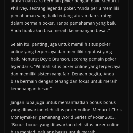
aturan dan cara bermain poker dengan baik. Menurut
Phil Ivey, seorang legenda poker, “Anda perlu memiliki
pemahaman yang baik tentang aturan dan strategi
dalam bermain poker. Tanpa pemahaman yang baik,
Anda tidak akan bisa meraih kemenangan besar.”
Selain itu, penting juga untuk memilih situs poker
online yang terpercaya dan memiliki reputasi yang
baik. Menurut Doyle Brunson, seorang pemain poker
legendaris, “Pilihlah situs poker online yang terpercaya
dan memiliki sistem yang fair. Dengan begitu, Anda
bisa bermain dengan tenang dan fokus untuk meraih
kemenangan besar.”
Jangan lupa juga untuk memanfaatkan bonus-bonus
yang ditawarkan oleh situs poker online. Menurut Chris
Moneymaker, pemenang World Series of Poker 2003,
“Bonus-bonus yang ditawarkan oleh situs poker online
bisa menjadi peluang bagus untuk meraih