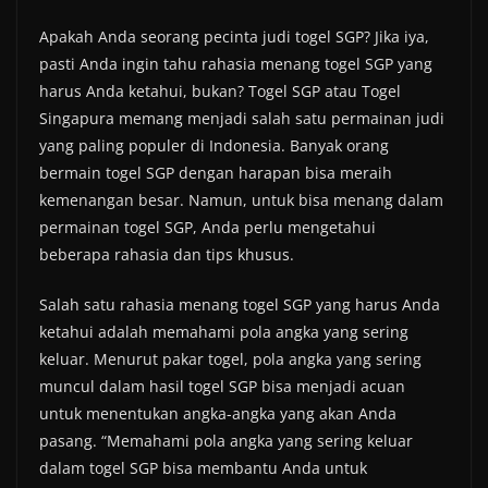
Apakah Anda seorang pecinta judi togel SGP? Jika iya,
pasti Anda ingin tahu rahasia menang togel SGP yang
harus Anda ketahui, bukan? Togel SGP atau Togel
Singapura memang menjadi salah satu permainan judi
yang paling populer di Indonesia. Banyak orang
bermain togel SGP dengan harapan bisa meraih
kemenangan besar. Namun, untuk bisa menang dalam
permainan togel SGP, Anda perlu mengetahui
beberapa rahasia dan tips khusus.
Salah satu rahasia menang togel SGP yang harus Anda
ketahui adalah memahami pola angka yang sering
keluar. Menurut pakar togel, pola angka yang sering
muncul dalam hasil togel SGP bisa menjadi acuan
untuk menentukan angka-angka yang akan Anda
pasang. “Memahami pola angka yang sering keluar
dalam togel SGP bisa membantu Anda untuk