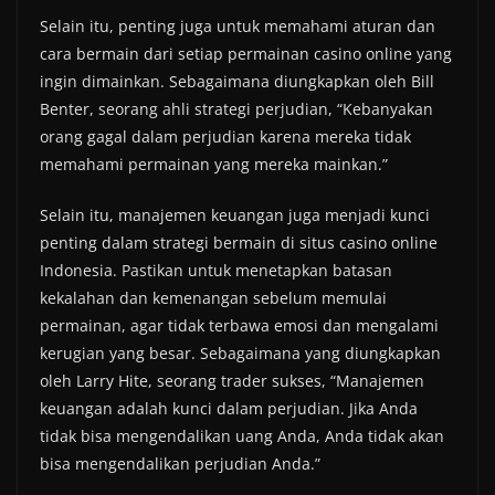
Selain itu, penting juga untuk memahami aturan dan
cara bermain dari setiap permainan casino online yang
ingin dimainkan. Sebagaimana diungkapkan oleh Bill
Benter, seorang ahli strategi perjudian, “Kebanyakan
orang gagal dalam perjudian karena mereka tidak
memahami permainan yang mereka mainkan.”
Selain itu, manajemen keuangan juga menjadi kunci
penting dalam strategi bermain di situs casino online
Indonesia. Pastikan untuk menetapkan batasan
kekalahan dan kemenangan sebelum memulai
permainan, agar tidak terbawa emosi dan mengalami
kerugian yang besar. Sebagaimana yang diungkapkan
oleh Larry Hite, seorang trader sukses, “Manajemen
keuangan adalah kunci dalam perjudian. Jika Anda
tidak bisa mengendalikan uang Anda, Anda tidak akan
bisa mengendalikan perjudian Anda.”