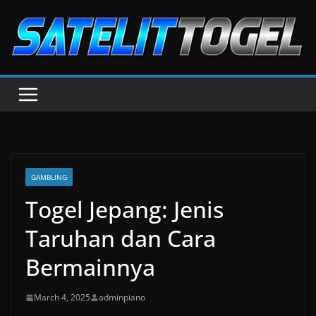
Skip
to
content
GAMBLING
Togel Jepang: Jenis
Taruhan dan Cara
Bermainnya
March 4, 2025
adminpiano