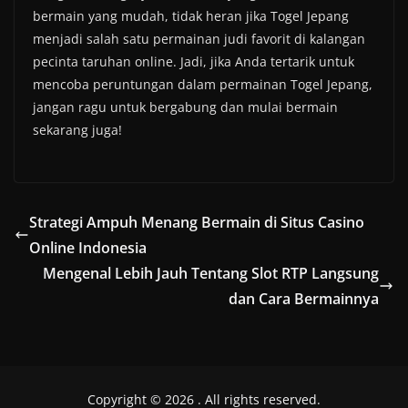
bermain yang mudah, tidak heran jika Togel Jepang
menjadi salah satu permainan judi favorit di kalangan
pecinta taruhan online. Jadi, jika Anda tertarik untuk
mencoba peruntungan dalam permainan Togel Jepang,
jangan ragu untuk bergabung dan mulai bermain
sekarang juga!
Strategi Ampuh Menang Bermain di Situs Casino
Online Indonesia
Mengenal Lebih Jauh Tentang Slot RTP Langsung
dan Cara Bermainnya
Copyright © 2026
. All rights reserved.