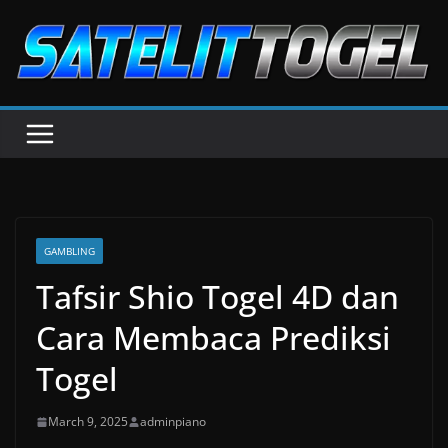
Skip
to
content
GAMBLING
Tafsir Shio Togel 4D dan
Cara Membaca Prediksi
Togel
March 9, 2025
adminpiano