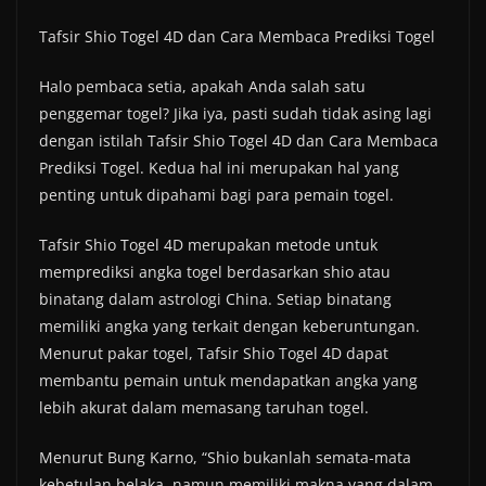
Tafsir Shio Togel 4D dan Cara Membaca Prediksi Togel
Halo pembaca setia, apakah Anda salah satu
penggemar togel? Jika iya, pasti sudah tidak asing lagi
dengan istilah Tafsir Shio Togel 4D dan Cara Membaca
Prediksi Togel. Kedua hal ini merupakan hal yang
penting untuk dipahami bagi para pemain togel.
Tafsir Shio Togel 4D merupakan metode untuk
memprediksi angka togel berdasarkan shio atau
binatang dalam astrologi China. Setiap binatang
memiliki angka yang terkait dengan keberuntungan.
Menurut pakar togel, Tafsir Shio Togel 4D dapat
membantu pemain untuk mendapatkan angka yang
lebih akurat dalam memasang taruhan togel.
Menurut Bung Karno, “Shio bukanlah semata-mata
kebetulan belaka, namun memiliki makna yang dalam