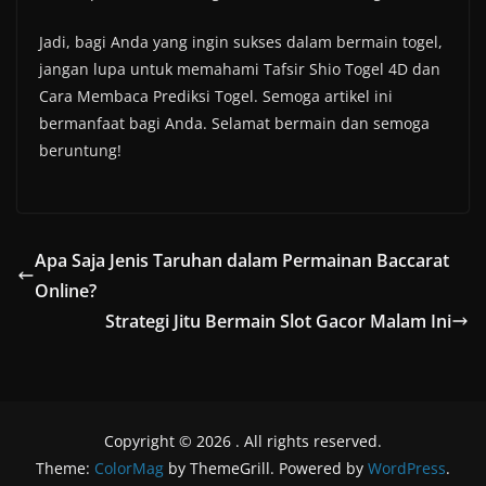
Jadi, bagi Anda yang ingin sukses dalam bermain togel,
jangan lupa untuk memahami Tafsir Shio Togel 4D dan
Cara Membaca Prediksi Togel. Semoga artikel ini
bermanfaat bagi Anda. Selamat bermain dan semoga
beruntung!
Apa Saja Jenis Taruhan dalam Permainan Baccarat
Online?
Strategi Jitu Bermain Slot Gacor Malam Ini
Copyright © 2026
. All rights reserved.
Theme:
ColorMag
by ThemeGrill. Powered by
WordPress
.