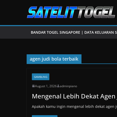
Skip
to
content
BANDAR TOGEL SINGAPORE | DATA KELUARAN SG
agen judi bola terbaik
GAMBLING
August 1, 2026
adminpiano
Mengenal Lebih Dekat Agen J
Apakah kamu ingin mengenal lebih dekat agen jud