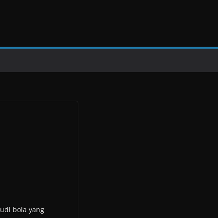
judi bola yang