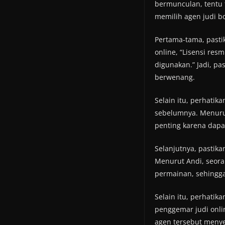
bermunculan, tentu t
memilih agen judi bo
Pertama-tama, pasti
online, “Lisensi re
digunakan.” Jadi, pa
berwenang.
Selain itu, perhatik
sebelumnya. Menurut
penting karena dapa
Selanjutnya, pastik
Menurut Andi, seoran
permainan, sehingga 
Selain itu, perhati
penggemar judi onli
agen tersebut meny