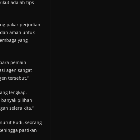
ikut adalah tips
ang pakar perjudian
a dan aman untuk
h lembaga yang
i para pemain
asi agen sangat
en tersebut.”
yang lengkap.
 banyak pilihan
an selera kita.”
enurut Rudi, seorang
sehingga pastikan