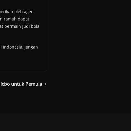
berikan oleh agen
dan ramah dapat
t bermain judi bola
i Indonesia. Jangan
Sicbo untuk Pemula