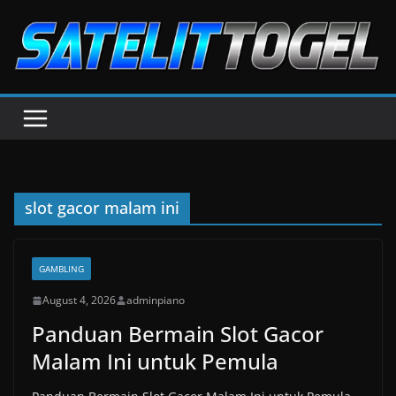
Skip
to
content
slot gacor malam ini
GAMBLING
August 4, 2026
adminpiano
Panduan Bermain Slot Gacor
Malam Ini untuk Pemula