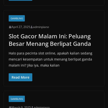
GAMBLING
April 27, 2025
adminpiano
Slot Gacor Malam Ini: Peluang
Besar Menang Berlipat Ganda
Halo para pecinta slot online, apakah kalian sedang
mencari kesempatan untuk menang berlipat ganda
malam ini? Jika iya, maka kalian
Read More
GAMBLING
March 9, 2025
adminpiano