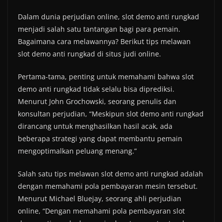
Dalam dunia perjudian online, slot demo anti rungkad
menjadi salah satu tantangan bagi para pemain.
Bagaimana cara melawannya? Berikut tips melawan
slot demo anti rungkad di situs judi online.
Pertama-tama, penting untuk memahami bahwa slot
demo anti rungkad tidak selalu bisa diprediksi.
Menurut John Grochowski, seorang penulis dan
konsultan perjudian, “Meskipun slot demo anti rungkad
dirancang untuk menghasilkan hasil acak, ada
beberapa strategi yang dapat membantu pemain
mengoptimalkan peluang menang.”
Salah satu tips melawan slot demo anti rungkad adalah
dengan memahami pola pembayaran mesin tersebut.
Menurut Michael Bluejay, seorang ahli perjudian
online, “Dengan memahami pola pembayaran slot