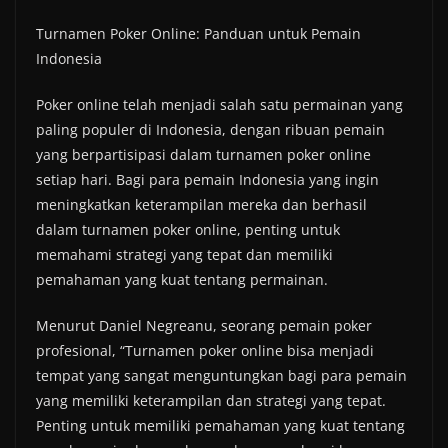
Turnamen Poker Online: Panduan untuk Pemain
Indonesia
Poker online telah menjadi salah satu permainan yang
paling populer di Indonesia, dengan ribuan pemain
yang berpartisipasi dalam turnamen poker online
setiap hari. Bagi para pemain Indonesia yang ingin
meningkatkan keterampilan mereka dan berhasil
dalam turnamen poker online, penting untuk
memahami strategi yang tepat dan memiliki
pemahaman yang kuat tentang permainan.
Menurut Daniel Negreanu, seorang pemain poker
profesional, “Turnamen poker online bisa menjadi
tempat yang sangat menguntungkan bagi para pemain
yang memiliki keterampilan dan strategi yang tepat.
Penting untuk memiliki pemahaman yang kuat tentang