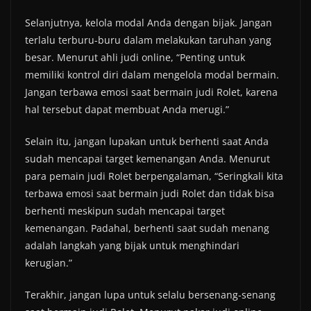
Selanjutnya, kelola modal Anda dengan bijak. Jangan
terlalu terburu-buru dalam melakukan taruhan yang
besar. Menurut ahli judi online, “Penting untuk
memiliki kontrol diri dalam mengelola modal bermain.
Jangan terbawa emosi saat bermain judi Rolet, karena
hal tersebut dapat membuat Anda merugi.”
Selain itu, jangan lupakan untuk berhenti saat Anda
sudah mencapai target kemenangan Anda. Menurut
para pemain judi Rolet berpengalaman, “Seringkali kita
terbawa emosi saat bermain judi Rolet dan tidak bisa
berhenti meskipun sudah mencapai target
kemenangan. Padahal, berhenti saat sudah menang
adalah langkah yang bijak untuk menghindari
kerugian.”
Terakhir, jangan lupa untuk selalu bersenang-senang