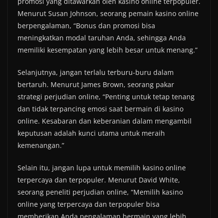
promosi yang ditawarkan oleh kasino online terpopuler.
Menurut Susan Johnson, seorang pemain kasino online
berpengalaman, “Bonus dan promosi bisa
meningkatkan modal taruhan Anda, sehingga Anda
memiliki kesempatan yang lebih besar untuk menang.”
Selanjutnya, jangan terlalu terburu-buru dalam
bertaruh. Menurut James Brown, seorang pakar
strategi perjudian online, “Penting untuk tetap tenang
dan tidak terpancing emosi saat bermain di kasino
online. Kesabaran dan keberanian dalam mengambil
keputusan adalah kunci utama untuk meraih
kemenangan.”
Selain itu, jangan lupa untuk memilih kasino online
terpercaya dan terpopuler. Menurut David White,
seorang peneliti perjudian online, “Memilih kasino
online yang terpercaya dan terpopuler bisa
memberikan Anda pengalaman bermain yang lebih