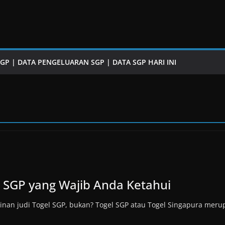
P | DATA PENGELUARAN SGP | DATA SGP HARI INI
l SGP yang Wajib Anda Ketahui
inan judi Togel SGP, bukan? Togel SGP atau Togel Singapura meru