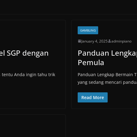
GAMBLING
January 4, 2025
adminpiano
gel SGP dengan
Panduan Lengkap
Pemula
 tentu Anda ingin tahu trik
Panduan Lengkap Bermain T
yang sedang mencari pandua
Read More