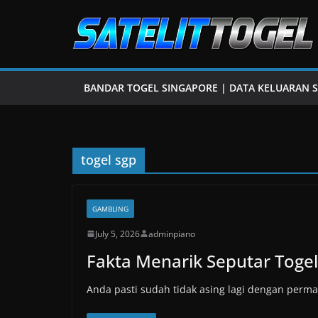
Skip
to
content
BANDAR TOGEL SINGAPORE | DATA KELUARAN SG
togel sgp
GAMBLING
July 5, 2026
adminpiano
Fakta Menarik Seputar Toge
Anda pasti sudah tidak asing lagi dengan perma