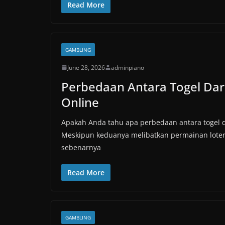
Read More
GAMBLING
June 28, 2026
adminpiano
Perbedaan Antara Togel Dar
Online
Apakah Anda tahu apa perbedaan antara togel d
Meskipun keduanya melibatkan permainan loter
sebenarnya
Read More
GAMBLING