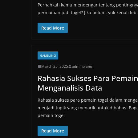
Pernahkah kamu mendengar tentang pentingnya
permainan judi togel? Jika belum, yuk kenali leb
Read More
GAMBLING
March 25, 2025
adminpiano
Rahasia Sukses Para Pemain
Menganalisis Data
Rahasia sukses para pemain togel dalam menga
menjadi topik yang menarik untuk dibahas. Ba
pemain togel
Read More