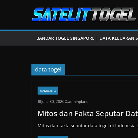
Skip
to
content
BANDAR TOGEL SINGAPORE | DATA KELUARAN SG
data togel
GAMBLING
June 30, 2026
adminpiano
Mitos dan Fakta Seputar Dat
Mitos dan fakta seputar data togel di Indonesi