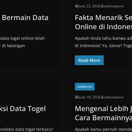
June 22, 2026
adminpiano
 Bermain Data
Fakta Menarik S
Online di Indone
data togel online telah
Apakah Anda tahu bahwa ada
r di kalangan
di Indonesia? Ya, benar! To
Read More
GAMBLING
June 18, 2026
adminpiano
si Data Togel
Mengenal Lebih 
Cara Bermainny
ediksi data togel terbaru?
Apakah kamu pernah mendeng