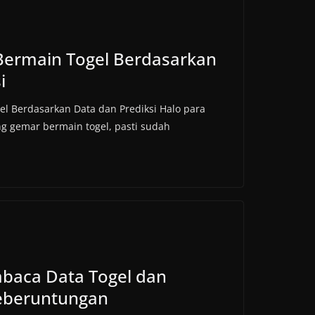
Bermain Togel Berdasarkan
i
l Berdasarkan Data dan Prediksi Halo para
ang gemar bermain togel, pasti sudah
baca Data Togel dan
eberuntungan