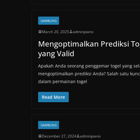
GAMBLING
March 20, 2025
adminpiano
Mengoptimalkan Prediksi To
yang Valid
Apakah Anda seorang penggemar togel yang se
mengoptimalkan prediksi Anda? Salah satu kunc
dalam permainan togel
Read More
GAMBLING
December 27, 2024
adminpiano