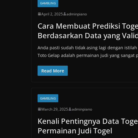
GAMBLING
April 2, 2025
adminpiano
Cara Membuat Prediksi Toge
Berdasarkan Data yang Vali
Anda pasti sudah tidak asing lagi dengan istilah
Toto Gelap adalah permainan judi yang sangat 
Read More
GAMBLING
March 29, 2025
adminpiano
Kenali Pentingnya Data Toge
Permainan Judi Togel